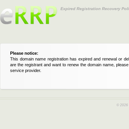
Expired Registration Recovery Pol
Please notice:
Bitte beachten Sie:
This domain name registration has expired and renewal or dele
Diese Domainregistrierung ist abgelaufen und die Verläng
are the registrant and want to renew the domain name, please 
Domain stehen an. Wenn Sie der Registrant sind und di
service provider.
verlängern möchten, kontaktieren Sie bitte Ihren Service-Provid
© 2026