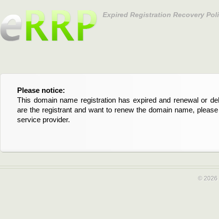
Expired Registration Recovery Pol
Please notice:
Bitte beachten Sie:
This domain name registration has expired and renewal or dele
Diese Domainregistrierung ist abgelaufen und die Verläng
are the registrant and want to renew the domain name, please 
Domain stehen an. Wenn Sie der Registrant sind und di
service provider.
verlängern möchten, kontaktieren Sie bitte Ihren Service-Provid
© 2026